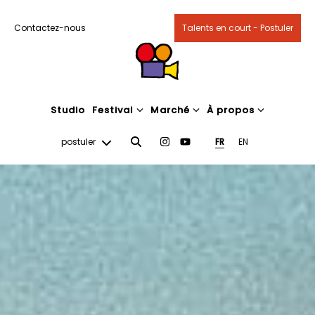
Contactez-nous
Talents en court - Postuler
Studio
Festival
Marché
À propos
postuler
FR
EN