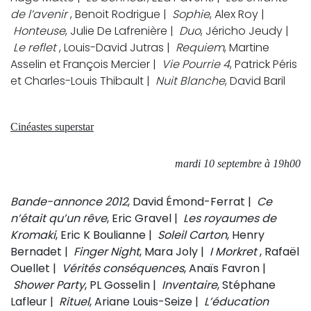
de l’avenir
, Benoit Rodrigue |
Sophie
, Alex Roy |
Honteuse
, Julie De Lafrenière |
Duo
, Jéricho Jeudy |
Le reflet
, Louis-David Jutras |
Requiem
, Martine
Asselin et François Mercier |
Vie Pourrie 4
, Patrick Péris
et Charles-Louis Thibault |
Nuit Blanche
, David Baril
Cinéastes superstar
mardi 10 septembre à 19h00
Bande-annonce 2012
, David Émond-Ferrat |
Ce
n’était qu’un rêve
, Eric Gravel |
Les royaumes de
Kromaki
, Eric K Boulianne |
Soleil Carton
, Henry
Bernadet |
Finger Night
, Mara Joly |
I Morkret
, Rafaël
Ouellet |
Vérités conséquences
, Anaïs Favron |
Shower Party
, PL Gosselin |
Inventaire
, Stéphane
Lafleur |
Rituel
, Ariane Louis-Seize |
L’éducation