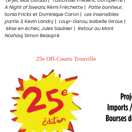
Le jet
, Max Dufaud |
Tastovule
, Frédéric Dompierre |
A Night of Sweats
, Rémi Fréchette |
Patte bonheur
,
Sonia Frickx et Dominique Caron |
Les insensibles
partie 3
, Kevin Landry |
Loup-Garou
, Isabelle Giroux |
Mise en échec,
Jules Saulnier |
Retour au Mont
Noshaq
, Simon Beaupré
25e Off-Courts Trouville