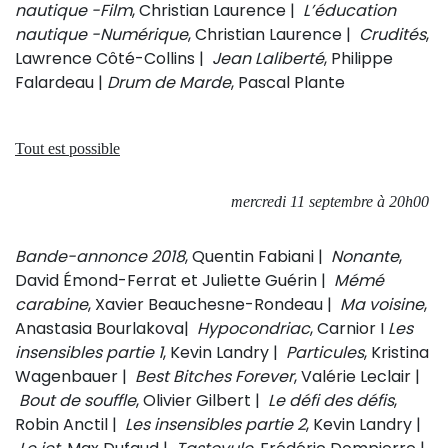
nautique -Film
, Christian Laurence |
L’éducation
nautique -Numérique
, Christian Laurence |
Crudités
,
Lawrence Côté-Collins |
Jean Laliberté
, Philippe
Falardeau |
Drum de Marde
, Pascal Plante
Tout est possible
mercredi 11 septembre à 20h00
Bande-annonce 2018
, Quentin Fabiani |
Nonante
,
David Émond-Ferrat et Juliette Guérin |
Mémé
carabine
, Xavier Beauchesne-Rondeau |
Ma voisine
,
Anastasia Bourlakova|
Hypocondriac
, Carnior I
Les
insensibles partie 1
, Kevin Landry |
Particules
, Kristina
Wagenbauer |
Best Bitches Forever
, Valérie Leclair |
Bout de souffle
, Olivier Gilbert |
Le défi des défis
,
Robin Anctil |
Les insensibles partie 2
, Kevin Landry |