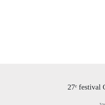
27ᵉ festival
Tou